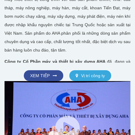
tháp, máy nông nghiệp, máy hàn, máy cắt, khoan Tiến Đạt, máy
bơm nước chạy xăng, máy xây dựng, máy phát điện, máy nén khí
được nhập khẩu nguyên chiếc tại Trung Quốc hoặc sản xuất tại
Việt Nam. Sản phẩm do AHA phân phối là những dòng sản phẩm
chuyên dụng và cao cấp, chất lượng tốt nhất, đặc biệt dịch vụ sau
bán hàng luôn chu đáo, tận tâm.
Công ty Cổ Phần máy và thiết bị xây dựng AHA
đã, đang và
sẽ tiếp tục khẳng định vị trí người dẫn đầu thị trường các dòng
XEM TIẾP
Vị trí công ty
máy xây dựng sản xuất trong nước hoặc máy xây dựng nhập
khẩu Trung Quốc và các dòng máy xây dựng cao cấp khác nhập
khẩu từ Hàn Quốc, Nhật Bản … Thực tế, công ty chúng tôi luôn
chiếm thị phần lớn nhất và chi phối các dòng máy mới cho phân
khúc thị trường máy Trung Quốc và Nhật Bản. Theo đó, số lượng
và chủng loại máy được cung cấp mỗi năm qua hệ thống của
chúng tôi không ngừng được gia tăng, đáp ứng những đòi hỏi