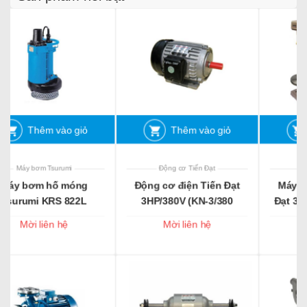
vào giỏ
Thêm vào giỏ
Thêm vào g
rumi
Động cơ Tiến Đạt
Máy khoan Tiến Đạt
ố móng
Động cơ điện Tiến Đạt
Máy khoan Conic 
S 822L
3HP/380V (KN-3/380
Đạt 3 Puly cao 1m2
Nhanh Tua-2800V/P)
1200)
 hệ
Mời liên hệ
Mời liên hệ