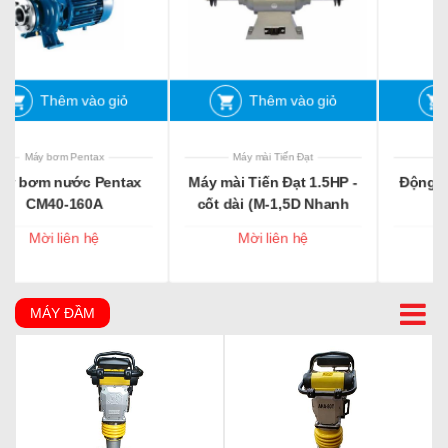
vào giỏ
Thêm vào giỏ
Thêm vào g
ntax
Máy mài Tiến Đạt
Động cơ xăng
c Pentax
Máy mài Tiến Đạt 1.5HP -
Động cơ Robin EH
60A
cốt dài (M-1,5D Nhanh
tua 2800v/p)
 hệ
Mời liên hệ
Mời liên hệ
MÁY ĐẦM