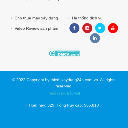
Cho thuê máy xây dựng
Hệ thống dịch vụ
Video Review sản phẩm
© 2022 Copyright by thietbixaydung24h.com.vn. All rights
reserved.
Thiết kế bởi
Bắc Việt
Hôm nay: 329 Tổng truy cập: 555,813