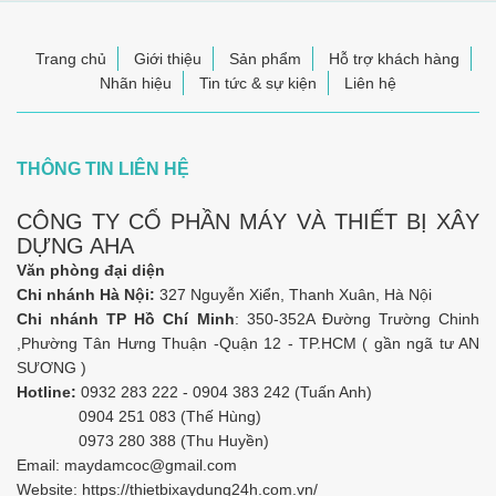
Trang chủ
Giới thiệu
Sản phẩm
Hỗ trợ khách hàng
Nhãn hiệu
Tin tức & sự kiện
Liên hệ
THÔNG TIN LIÊN HỆ
CÔNG TY CỔ PHẦN MÁY VÀ THIẾT BỊ XÂY
DỰNG AHA
Văn phòng đại diện
Chi nhánh Hà Nội:
327 Nguyễn Xiển, Thanh Xuân, Hà Nội
Chi nhánh TP Hồ Chí Minh
: 350-352A Đường Trường Chinh
,Phường Tân Hưng Thuận -Quận 12 - TP.HCM ( gần ngã tư AN
SƯƠNG )
Hotline:
0932 283 222 - 0904 383 242 (Tuấn Anh)
0904 251 083 (Thế Hùng)
0973 280 388 (Thu Huyền)
Email:
maydamcoc@gmail.com
Website: https://
thietbixaydung24h.com.vn/