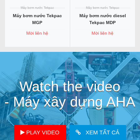
Máy bơm nước Tekpac
Máy bơm nước Tekpac
Máy bơm nước Tekpac
Máy bơm nước diesel
MGP
Tekpac MDP
Mời liên hệ
Mời liên hệ
Watch the video
- Máy xây dựng AHA
PLAY VIDEO
XEM TẤT CẢ