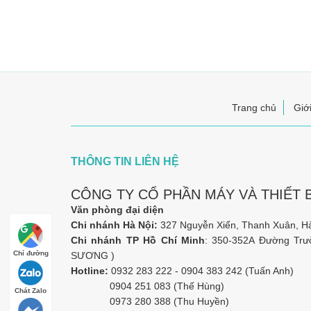
Trang chủ
Giới
THÔNG TIN LIÊN HỆ
CÔNG TY CỔ PHẦN MÁY VÀ THIẾT 
Văn phòng đại diện
Chi nhánh Hà Nội:
327 Nguyễn Xiển, Thanh Xuân, H
Chi nhánh TP Hồ Chí Minh
: 350-352A Đường Trư
Chỉ đường
SƯƠNG )
Hotline:
0932 283 222 - 0904 383 242 (Tuấn Anh)
0904 251 083 (Thế Hùng)
Chát Zalo
0973 280 388 (Thu Huyền)