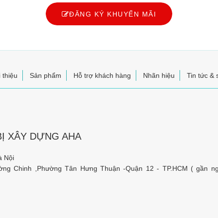
ĐĂNG KÝ KHUYẾN MÃI
 thiệu
Sản phẩm
Hỗ trợ khách hàng
Nhãn hiệu
Tin tức & 
BỊ XÂY DỰNG AHA
à Nội
ờng Chinh ,Phường Tân Hưng Thuận -Quận 12 - TP.HCM ( gần n