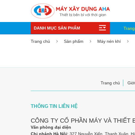
DANH MỤC SẢN PHẨM
Trang
Trang chủ
Sản phẩm
Máy nén khí
Trang chủ
Giới
THÔNG TIN LIÊN HỆ
CÔNG TY CỔ PHẦN MÁY VÀ THIẾT 
Văn phòng đại diện
Chi nhánh Hà Nội:
327 Nguyễn Xiển, Thanh Xuân, H