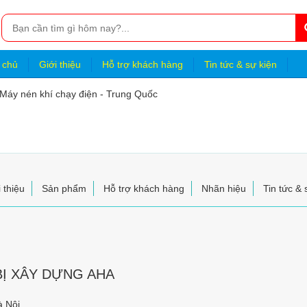
 chủ
Giới thiệu
Hỗ trợ khách hàng
Tin tức & sự kiện
Máy nén khí chạy điện - Trung Quốc
 thiệu
Sản phẩm
Hỗ trợ khách hàng
Nhãn hiệu
Tin tức & 
BỊ XÂY DỰNG AHA
à Nội