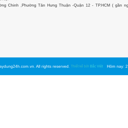
ờng Chinh ,Phường Tân Hưng Thuận -Quận 12 - TP.HCM ( gần n
xaydung24h.com.vn. All rights reserved.
Thiết kế bởi
Bắc Việt