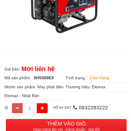
Mời liên hệ
Giá bán:
Mã sản phẩm:
SH5300EX
Tình trạng :
Còn hàng
Nhóm sản phẩm:
Máy phát điện
Thương hiệu:
Elemax
Elemax - Nhật Bản
0932283222
Sl:
Hỗ trợ 24/7:
THÊM VÀO GIỎ
(Giao hàng tận nơi - Hàng chuẩn - Giá tốt)