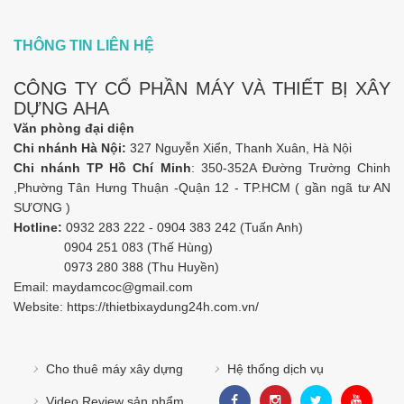
THÔNG TIN LIÊN HỆ
CÔNG TY CỔ PHẦN MÁY VÀ THIẾT BỊ XÂY
DỰNG AHA
Văn phòng đại diện
Chi nhánh Hà Nội:
327 Nguyễn Xiển, Thanh Xuân, Hà Nội
Chi nhánh TP Hồ Chí Minh
: 350-352A Đường Trường Chinh
,Phường Tân Hưng Thuận -Quận 12 - TP.HCM ( gần ngã tư AN
SƯƠNG )
Hotline:
0932 283 222 - 0904 383 242 (Tuấn Anh)
0904 251 083 (Thế Hùng)
0973 280 388 (Thu Huyền)
Email:
maydamcoc@gmail.com
Website: https://
thietbixaydung24h.com.vn/
Cho thuê máy xây dựng
Hệ thống dịch vụ
Video Review sản phẩm