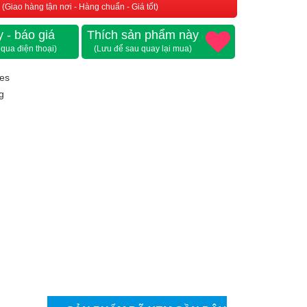
(Giao hàng tận nơi - Hàng chuẩn - Giá tốt)
 - báo giá
Thích sản phẩm này
 qua điện thoại)
(Lưu để sau quay lại mua)
nes
g