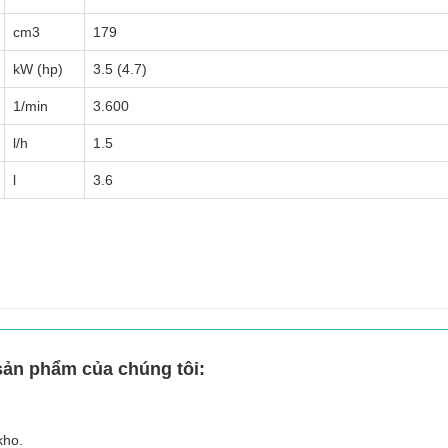
cm3
179
kW (hp)
3.5 (4.7)
1/min
3.600
l/h
1.5
l
3.6
sản phẩm của chúng tôi:
 kho.