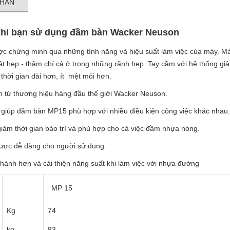
NHẮN
 khi bạn sử dụng đầm bàn Wacker Neuson
c chứng minh qua những tính năng và hiệu suất làm việc của máy. M
t hẹp - thậm chí cả ở trong những rãnh hẹp. Tay cầm với hệ thống gi
hời gian dài hơn, ít mệt mỏi hơn.
n từ thương hiệu hàng đầu thế giới Wacker Neuson.
ản giúp đầm bàn MP15 phù hợp với nhiều điều kiện công việc khác nhau.
 giảm thời gian bảo trì và phù hợp cho cả việc đầm nhựa nóng.
 được dễ dàng cho người sử dụng.
 hành hơn và cải thiện năng suất khi làm việc với nhựa đường
MP 15
Kg
74
kg
83