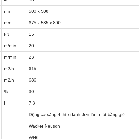
mm
500 x 588
mm
675 x 535 x 800
kN
15
m/min
20
m/min
23
m2/h
615
m2/h
686
%
30
l
7.3
Động cơ xăng 4 thì xi lanh đơn làm mát bằng gió
Wacker Neuson
WN6