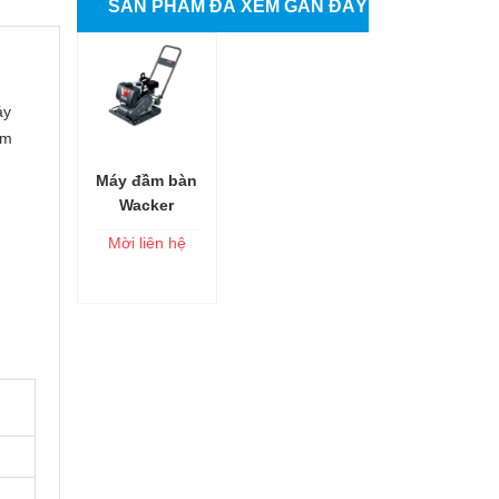
SẢN PHẨM ĐÃ XEM GẦN ĐÂY
áy
ảm
Máy đầm bàn
Thêm vào
Wacker
giỏ
Neuson MP15
Mời liên hệ