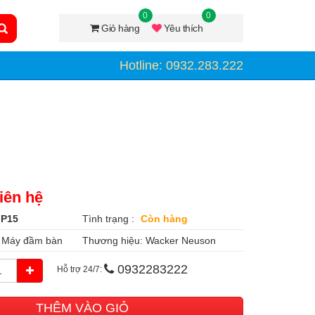
0
0
Giỏ hàng
Yêu thích
Hotline: 0932.283.222
iên hệ
P15
Tình trạng :
Còn hàng
:
Máy đầm bàn
Thương hiệu:
Wacker Neuson
0932283222
Hỗ trợ 24/7:
THÊM VÀO GIỎ