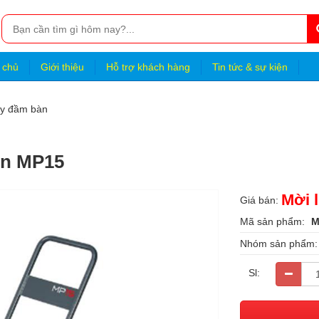
 chủ
Giới thiệu
Hỗ trợ khách hàng
Tin tức & sự kiện
y đầm bàn
on MP15
Mời l
Giá bán:
Mã sản phẩm:
M
Nhóm sản phẩm
Sl: