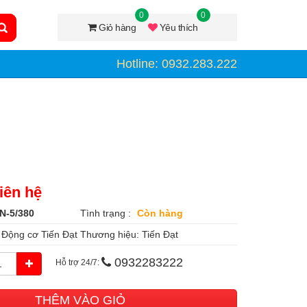
0
0
Giỏ hàng
Yêu thích
Hotline: 0932.283.222
iên hệ
N-5/380
Tình trạng :
Còn hàng
:
Động cơ Tiến Đạt
Thương hiệu:
Tiến Đạt
0932283222
Hỗ trợ 24/7:
THÊM VÀO GIỎ