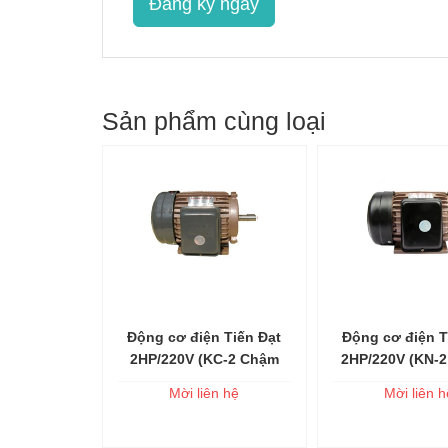
Đăng ký ngay
Sản phẩm cùng loại
n Tiến Đạt
Động cơ điện Tiến Đạt
Động cơ điện T
 vào giỏ
Thêm vào giỏ
Thêm và
KN-3/380
2HP/220V (KC-2 Chậm
2HP/220V (KN-
2800V/P)
Tua-1450V/P)
Tua-2800V
n hệ
Mời liên hệ
Mời liên h