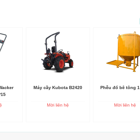
Wacker
Máy cầy Kubota B2420
Phễu đổ bê tông 
o giỏ
Thêm vào giỏ
Thêm vào 
P15
ệ
Mời liên hệ
Mời liên hệ