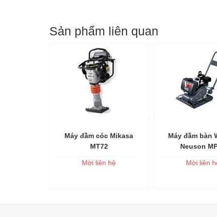
Sản phẩm liên quan
tông 1,2m3
Máy đầm cóc Mikasa
Máy đầm bàn 
 vào giỏ
Thêm vào giỏ
Thêm và
MT72
Neuson M
n hệ
Mời liên hệ
Mời liên h