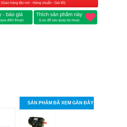
(Giao hàng tận nơi - Hàng chuẩn - Giá tốt)
 - báo giá
Thích sản phẩm này
 qua điện thoại)
(Lưu để sau quay lại mua)
SẢN PHẨM ĐÃ XEM GẦN ĐÂY