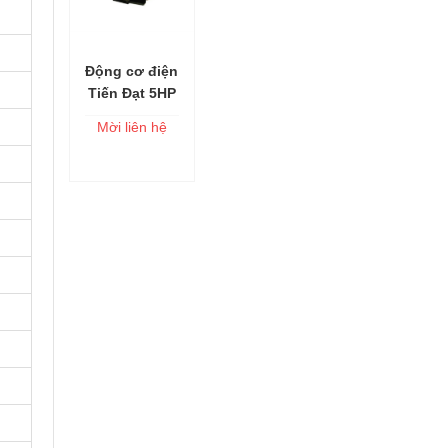
Động cơ điện
Thêm vào
Tiến Đạt 5HP
giỏ
3PHA (KN-
Mời liên hệ
5/380 Nhanh
Tua-2800V/P)