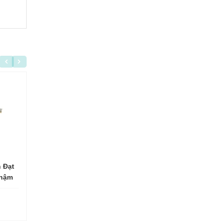
 Đạt
Động cơ điện Tiến Đạt
Động cơ điện Tiến Đ
giỏ
Thêm vào giỏ
Thêm vào giỏ
Chậm
3HP/220V (KN-3 Nhanh
3HP/380V (KN-3/380
Tua-2800V/P)
Nhanh Tua-2800V/P
Mời liên hệ
Mời liên hệ