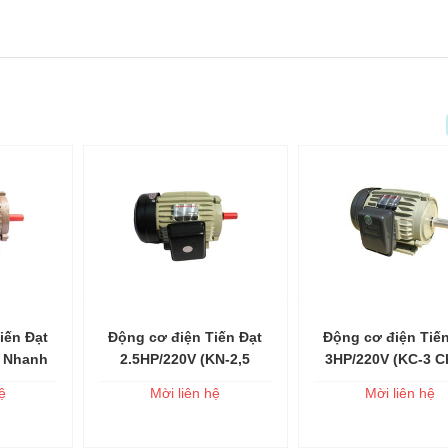
iến Đạt
Động cơ điện Tiến Đạt
Động cơ điện Tiến
o giỏ
Thêm vào giỏ
Thêm vào 
2 Nhanh
2.5HP/220V (KN-2,5
3HP/220V (KC-3 
/P)
Nhanh Tua-2800V/P)
Tua-1450V/P)
ệ
Mời liên hệ
Mời liên hệ