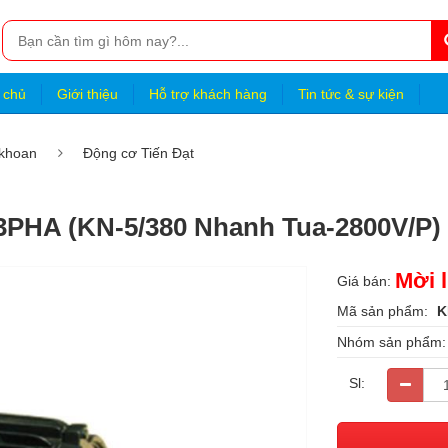
 chủ
Giới thiệu
Hỗ trợ khách hàng
Tin tức & sự kiện
 khoan
Động cơ Tiến Đạt
 3PHA (KN-5/380 Nhanh Tua-2800V/P)
Mời l
Giá bán:
Mã sản phẩm:
K
Nhóm sản phẩm
Sl: