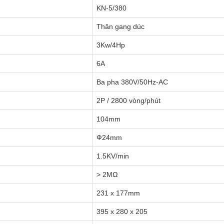
KN-5/380
Thân gang dúc
3Kw/4Hp
6A
Ba pha 380V/50Hz-AC
2P / 2800 vòng/phút
104mm
Ф24mm
1.5KV/min
> 2MΩ
231 x 177mm
395 x 280 x 205