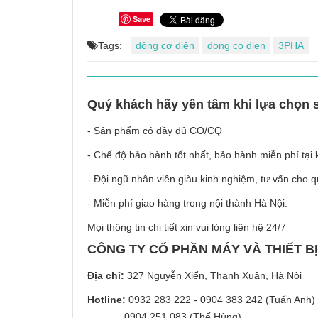
Save
Tags:
động cơ điện
dong co dien
3PHA
Quý khách hãy yên tâm khi lựa chọn 
- Sản phẩm có đầy đủ CO/CQ
- Chế độ bảo hành tốt nhất, bảo hành miễn phí tại
- Đội ngũ nhân viên giàu kinh nghiệm, tư vấn cho
- Miễn phí giao hàng trong nội thành Hà Nội.
Mọi thông tin chi tiết xin vui lòng liên hệ 24/7
CÔNG TY CỔ PHẦN MÁY VÀ THIẾT B
Địa chỉ:
327 Nguyễn Xiển, Thanh Xuân, Hà Nội
Hotline:
0932 283 222 - 0904 383 242 (Tuấn Anh)
0904 251 083 (Thế Hùng)