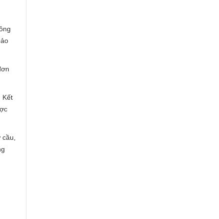
công
bảo
đơn
 Kết
ược
 cầu,
ng