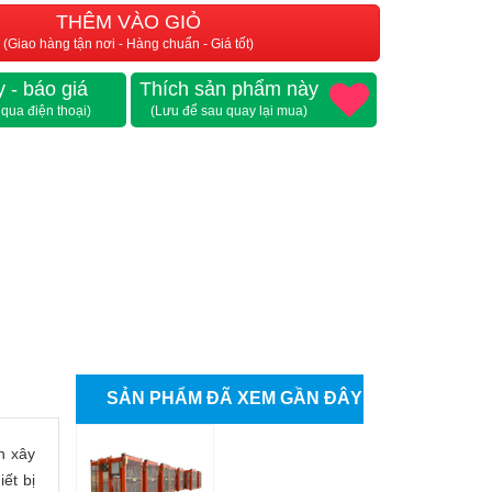
THÊM VÀO GIỎ
(Giao hàng tận nơi - Hàng chuẩn - Giá tốt)
 - báo giá
Thích sản phẩm này
 qua điện thoại)
(Lưu để sau quay lại mua)
SẢN PHẨM ĐÃ XEM GẦN ĐÂY
h xây
ết bị