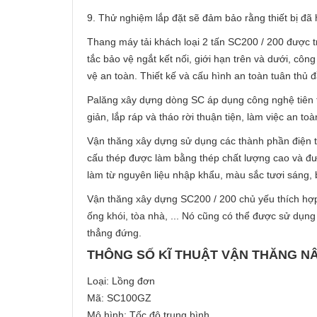
9. Thử nghiệm lắp đặt sẽ đảm bảo rằng thiết bị đã
Thang máy tải khách loại 2 tấn SC200 / 200 được tra
tắc bảo vệ ngắt kết nối, giới hạn trên và dưới, công
vệ an toàn. Thiết kế và cấu hình an toàn tuân thủ 
Palăng xây dựng dòng SC áp dụng công nghệ tiên tiế
giản, lắp ráp và tháo rời thuận tiện, làm việc an toà
Vận thăng xây dựng sử dụng các thành phần điện t
cấu thép được làm bằng thép chất lượng cao và 
làm từ nguyên liệu nhập khẩu, màu sắc tươi sáng, 
Vận thăng xây dựng SC200 / 200 chủ yếu thích hợp
ống khói, tòa nhà, ... Nó cũng có thể được sử dụ
thẳng đứng.
THÔNG SỐ KĨ THUẬT VẬN THĂNG N
Loại: Lồng đơn
Mã: SC100GZ
Mô hình: Tốc độ trung bình