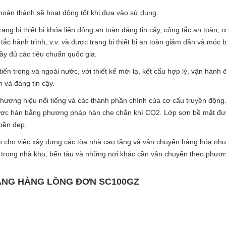
 hoàn thành sẽ hoạt động tốt khi đưa vào sử dụng.
ng bị thiết bị khóa liên động an toàn đáng tin cậy, công tắc an toàn, 
 tắc hành trình, v.v. và được trang bị thiết bị an toàn giảm dần và móc 
đầy đủ các tiêu chuẩn quốc gia.
n trong và ngoài nước, với thiết kế mới lạ, kết cấu hợp lý, vận hành 
n và đáng tin cậy.
hương hiệu nổi tiếng và các thành phần chính của cơ cấu truyền động.
được hàn bằng phương pháp hàn che chắn khí CO2. Lớp sơn bề mặt đ
bền đẹp.
 cho việc xây dựng các tòa nhà cao tầng và vận chuyển hàng hóa như
ng trong nhà kho, bến tàu và những nơi khác cần vận chuyển theo phươ
ÂNG HÀNG LỒNG ĐƠN SC100GZ