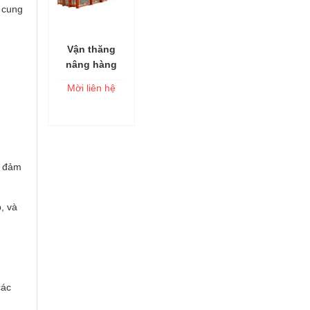
 cung
Vận thăng
Thêm vào
nâng hàng
giỏ
lồng đơn
Mời liên hệ
SC100GZ
ể đảm
, và
các