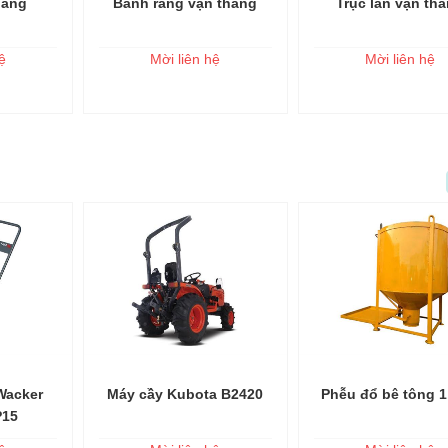
hăng
Bánh răng vận thăng
Trục lăn vận th
o giỏ
Thêm vào giỏ
Thêm vào 
ệ
Mời liên hệ
Mời liên hệ
Wacker
Máy cầy Kubota B2420
Phễu đổ bê tông 
o giỏ
Thêm vào giỏ
Thêm vào 
P15