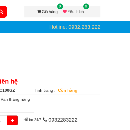
0
0
Giỏ hàng
Yêu thích
Hotline: 0932.283.222
iên hệ
C100GZ
Tình trạng :
Còn hàng
:
Vận thăng nâng
0932283222
Hỗ trợ 24/7: