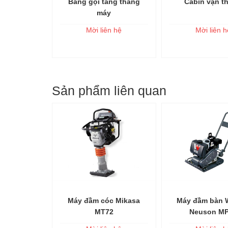
ận thăng
Bảng gọi tầng thang
Cabin vận t
 vào giỏ
Thêm vào giỏ
Thêm và
máy
n hệ
Mời liên hệ
Mời liên h
Sản phẩm liên quan
tông 1,2m3
Máy đầm cóc Mikasa
Máy đầm bàn 
 vào giỏ
Thêm vào giỏ
Thêm và
MT72
Neuson M