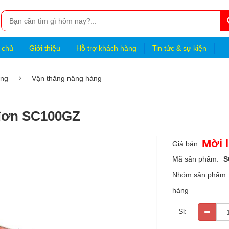
 chủ
Giới thiệu
Hỗ trợ khách hàng
Tin tức & sự kiện
ựng
Vận thăng nâng hàng
 đơn SC100GZ
Mời l
Giá bán:
Mã sản phẩm:
S
Nhóm sản phẩm
hàng
Sl: